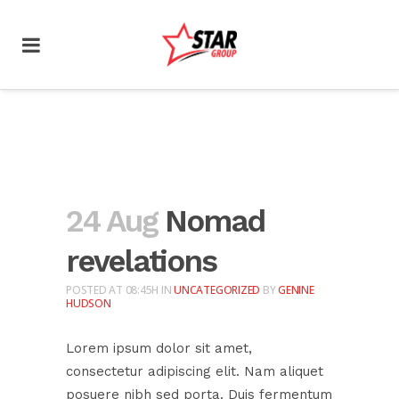
24 Aug
Nomad
revelations
POSTED AT 08:45H
IN
UNCATEGORIZED
BY
GENINE
HUDSON
Lorem ipsum dolor sit amet,
consectetur adipiscing elit. Nam aliquet
posuere nibh sed porta. Duis fermentum