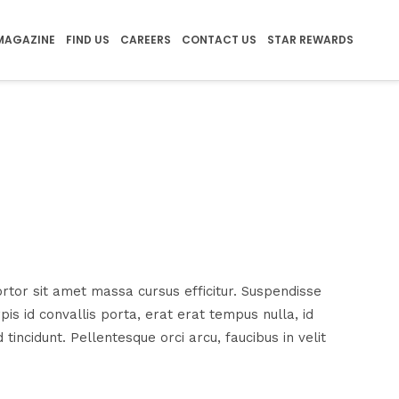
MAGAZINE
FIND US
CAREERS
CONTACT US
STAR REWARDS
rtor sit amet massa cursus efficitur. Suspendisse
rpis id convallis porta, erat erat tempus nulla, id
ncidunt. Pellentesque orci arcu, faucibus in velit