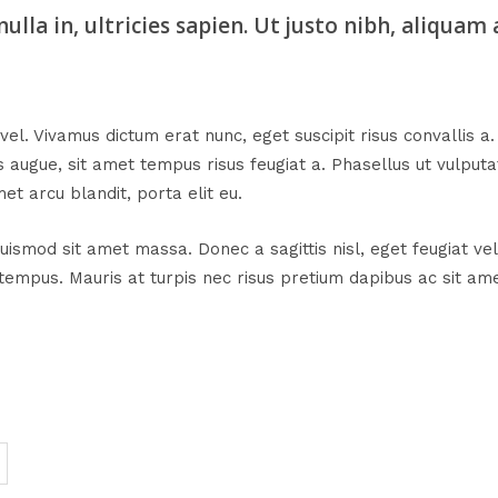
la in, ultricies sapien. Ut justo nibh, aliquam ac
 vel. Vivamus dictum erat nunc, eget suscipit risus convallis a
 augue, sit amet tempus risus feugiat a. Phasellus ut vulput
met arcu blandit, porta elit eu.
euismod sit amet massa. Donec a sagittis nisl, eget feugiat 
tempus. Mauris at turpis nec risus pretium dapibus ac sit amet