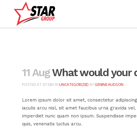
11 Aug
What would your d
POSTED AT 07:38H
IN
UNCATEGORIZED
BY
GENINE HUDSON
Lorem ipsum dolor sit amet, consectetur adipiscing
iaculis arcu nisl, sit amet faucibus urna gravida vel
imperdiet nunc quam non ipsum. Suspendisse imperdi
quis, venenatis luctus arcu.