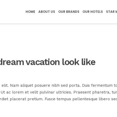
HOME
ABOUT US
OUR BRANDS
OUR HOTELS
STAR 
ream vacation look like
 elit. Nam aliquet posuere nibh sed porta. Duis fermentum to
. Ut ac lorem et velit pulvinar ultricies. Praesent pharetra, tu
et placerat pretium. Fusce tempus pellentesque libero sed ti